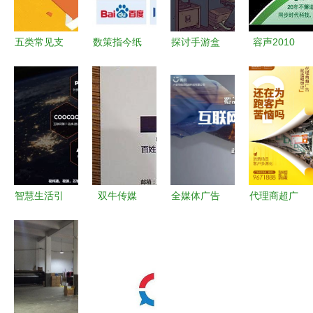
五类常见支
数策指今纸
探讨手游盒
容声2010
出，即使有
巾宝与美团
子生态与广
广告代理商
发票也无法
达成广告业
告代理业务
的市场博弈
税前扣除，
务合作，共
的商业逻辑
与技术牌局
90%的企业
掘流量与广
——以幻魔
可能还蒙在
告代理新蓝
之眼为例
鼓里
海
智慧生活引
双牛传媒
全媒体广告
代理商超广
领未来 深
全权代理重
代理邀你共
告，就选鲤
度家电频道
庆地方广电
创辉煌，零
想记 广告
广告代理业
纸媒广告业
基础也能轻
代理业务的
务全新启航
务，引领区
松启程
专业之选
域传媒新生